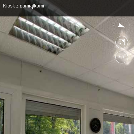
Kiosk z pamiątkami
SD
https://bobrka.wkraj.pl
Mapa serwisu