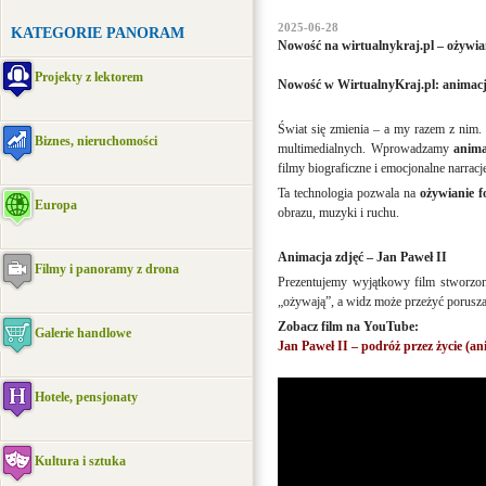
2025-06-28
KATEGORIE PANORAM
Nowość na wirtualnykraj.pl – ożywiam
Projekty z lektorem
Nowość w WirtualnyKraj.pl: animacj
Świat się zmienia – a my razem z nim.
Biznes, nieruchomości
multimedialnych. Wprowadzamy
anima
filmy biograficzne i emocjonalne narracj
Ta technologia pozwala na
ożywianie fo
Europa
obrazu, muzyki i ruchu.
Animacja zdjęć – Jan Paweł II
Filmy i panoramy z drona
Prezentujemy wyjątkowy film stworzo
„ożywają”, a widz może przeżyć poruszaj
Zobacz film na YouTube:
Galerie handlowe
Jan Paweł II – podróż przez życie (an
Hotele, pensjonaty
Kultura i sztuka