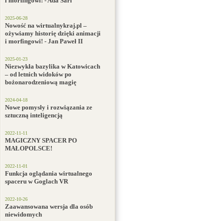
i morfingowi! - Ada Sari
2025-06-28
Nowość na wirtualnykraj.pl –
ożywiamy historię dzięki animacji
i morfingowi! - Jan Paweł II
2025-01-23
Niezwykła bazylika w Katowicach
– od letnich widoków po
bożonarodzeniową magię
2024-04-18
Nowe pomysły i rozwiązania ze
sztuczną inteligencją
2022-11-11
MAGICZNY SPACER PO
MAŁOPOLSCE!
2022-11-01
Funkcja oglądania wirtualnego
spaceru w Goglach VR
2022-10-26
Zaawansowana wersja dla osób
niewidomych