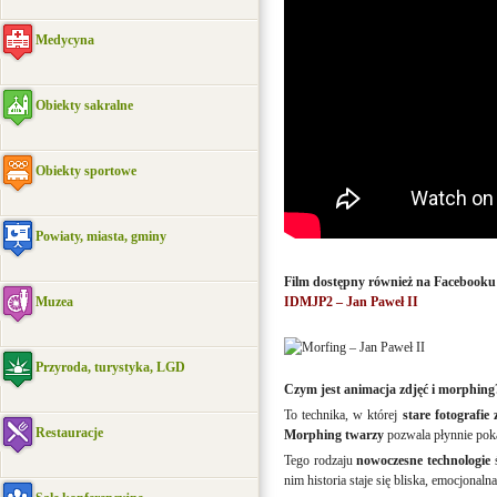
Medycyna
Obiekty sakralne
Obiekty sportowe
Powiaty, miasta, gminy
Film dostępny również na Facebooku
Muzea
IDMJP2 – Jan Paweł II
Przyroda, turystyka, LGD
Czym jest animacja zdjęć i morphing
To technika, w której
stare fotografie
Restauracje
Morphing twarzy
pozwala płynnie poka
Tego rodzaju
nowoczesne technologie
ś
nim historia staje się bliska, emocjonaln