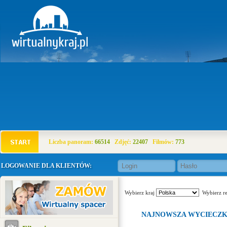
Liczba panoram:
66514
Zdjęć:
22407
Filmów:
773
LOGOWANIE DLA KLIENTÓW:
Wybierz kraj
Wybierz r
NAJNOWSZA WYCIECZ